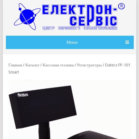
Меню
Главная
/
Каталог
/
Кассовая техника
/
Регистраторы
/ Datecs FP-101
Smart