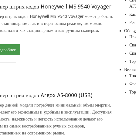
Сп
нер штрих кодов Honeywell MS 9540 Voyager
АГ
Кас
ер штрих кодов Honeywell MS 9540 Voyager может работать
Рег
в стационарном, так и в переносном режиме, им можно
зоваться и как стационарным и как ручным сканером.
Обору
При
Ска
одробнее
Ска
Тер
Весов
Тов
Фас
Тор
нер штрих кодов Argox AS-8000 (USB)
ер данной модели потребляет минимальный объем энергии,
делает его экономным и удобным в эксплуатации. Доступная
мость, надежность и легкость использования делают его
м из самых востребованных ручных сканеров,
ставленных на современном рынке.