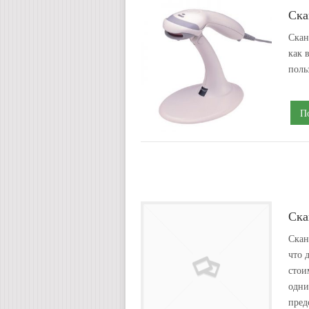
Ска
Скан
как 
поль
П
Ска
Скан
что 
стои
одни
пред