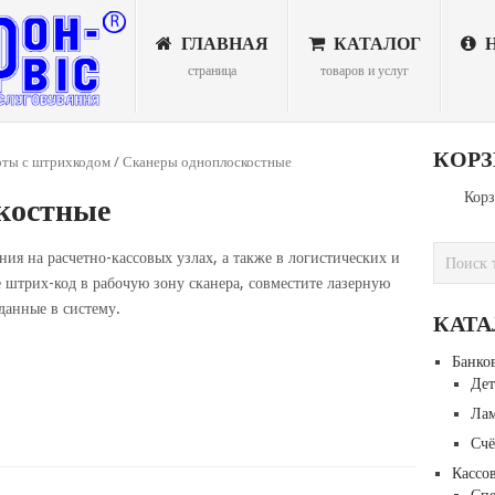
ГЛАВНАЯ
КАТАЛОГ
Н
страница
товаров и услуг
КОР
оты с штрихкодом
/ Сканеры одноплоскостные
Корз
костные
ия на расчетно-кассовых узлах, а также в логистических и
 штрих-код в рабочую зону сканера, совместите лазерную
данные в систему.
КАТА
Банко
Дет
Лам
Счё
Кассо