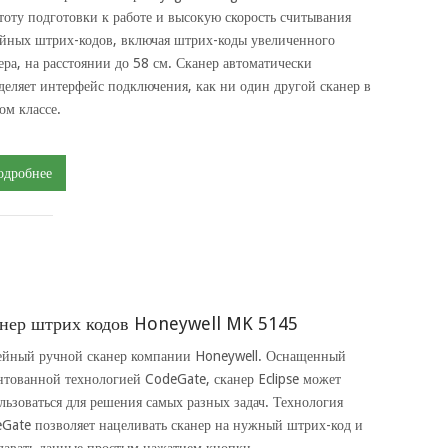
тоту подготовки к работе и высокую скорость считывания
йных штрих-кодов, включая штрих-коды увеличенного
ера, на расстоянии до 58 см. Сканер автоматически
деляет интерфейс подключения, как ни один другой сканер в
ом классе.
одробнее
нер штрих кодов Honeywell MK 5145
йный ручной сканер компании Honeywell. Оснащенный
нтованной технологией CodeGate, сканер Eclipse может
льзоваться для решения самых разных задач. Технология
Gate позволяет нацеливать сканер на нужный штрих-код и
давать данные простым нажатием кнопки.