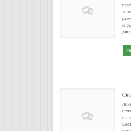
прос
лине
разм
опре
данн
П
Ска
Лине
пате
испо
Code
пере