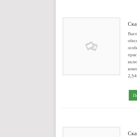
Ска
Высо
обес
особ
прак
вклю
комп
2,54
П
Ска