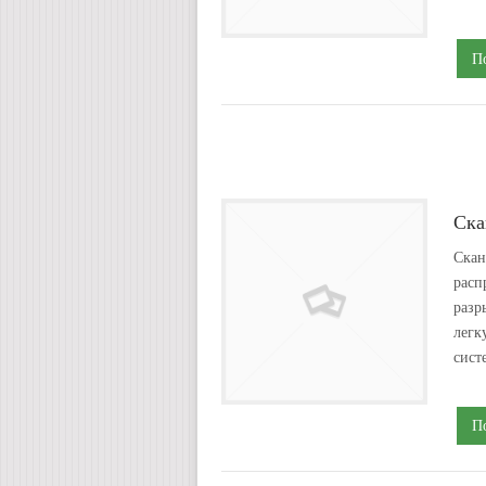
П
Ска
Скан
расп
разр
легк
сист
П