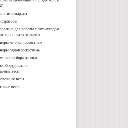
ециализированные PPO для АЗС и
ЗС
совые аппараты
истраторы
дование для роботы с штрихкодом
нтеры печати этикеток
неры многоплоскостные
неры одноплоскостные
миналы сбора данных
ое оборудование
арные весы
овочные весы
говые весы