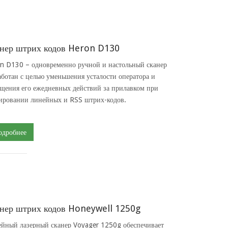
нер штрих кодов Heron D130
n D130 – одновременно ручной и настольный сканер
аботан с целью уменьшения усталости оператора и
щения его ежедневных действий за прилавком при
ировании линейных и RSS штрих-кодов.
одробнее
нер штрих кодов Honeywell 1250g
йный лазерный сканер Voyager 1250g обеспечивает