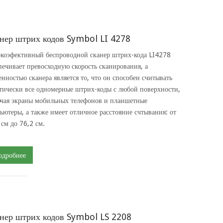
нер штрих кодов Symbol LI 4278
коэфективный беспроводной сканер штрих-кода LI4278
печивает превосходную скорость сканирования, а
енностью сканера является то, что он способен считывать
тически все одномерные штрих-коды с любой поверхности,
чая экраны мобильных телефонов и планшетные
ьютеры, а также имеет отличное расстояние счтывания: от
 см до 76,2 см.
одробнее
нер штрих кодов Symbol LS 2208