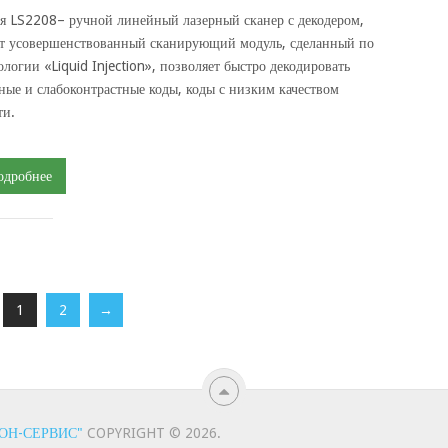
я LS2208– ручной линейный лазерный сканер с декодером,
т усовершенствованный сканирующий модуль, сделанный по
ологии «Liquid Injection», позволяет быстро декодировать
ные и слабоконтрастные коды, коды с низким качеством
ти.
одробнее
1
2
→
ОН-СЕРВИС"
COPYRIGHT © 2026.