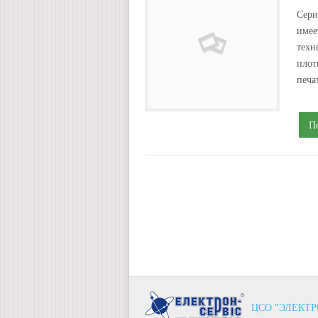
Сери
имее
техн
плот
печа
П
ЦСО "ЭЛЕКТР