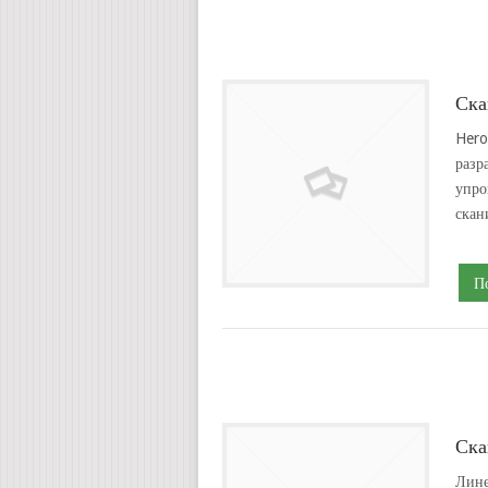
Ска
Hero
разр
упро
скан
П
Ска
Лине