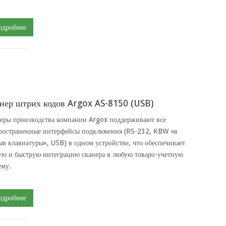
одробнее
нер штрих кодов Argox AS-8150 (USB)
еры производства компании Argox поддерживают все
ространенные интерфейсы подключения (RS-232, KBW «в
ыв клавиатуры», USB) в одном устройстве, что обеспечивает
ую и быструю интеграцию сканера в любую товаро-учетную
ему.
одробнее