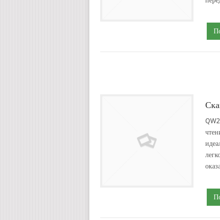
П
Ска
QW21
чтен
идеа
легк
оказ
П