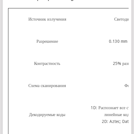
Источник излучения
Светодиод
Разрешение
0.130 mm / 5 
Контрастность
25% разниц
Схема сканирования
Фото
1D: Распознает все ст
Декодируемые коды
линейные коды 
2D: Aztec; Data 