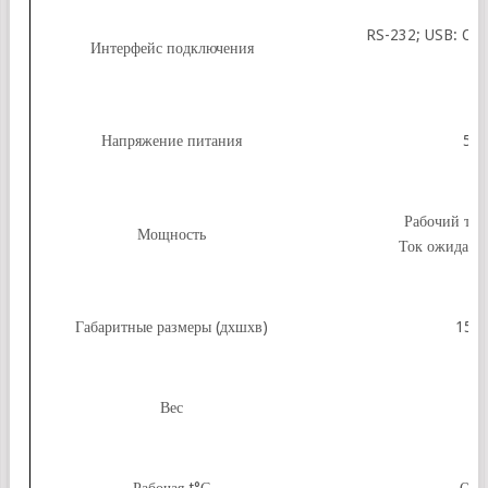
RS-232; USB: OE
Интерфейс подключения
К
Напряжение питания
5 V
Рабочий ток
Мощность
Ток ожидания
Габаритные размеры (дхшхв)
151 
Вес