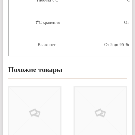
Рабочая t°С
От 
t°С хранения
От – 
Влажность
От 5 до 95 % (п
Похожие товары