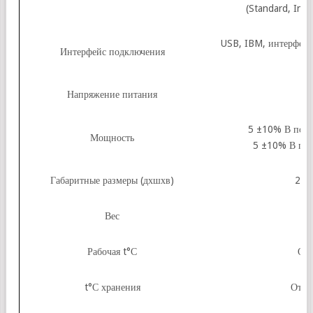
(Standard, Inve
USB, IBM, интерфейс
Интерфейс подключения
Напряжение питания
5 ±10% В пост
Мощность
5 ±10% В пос
Габаритные размеры (дхшхв)
203
Вес
Рабочая t°С
От 
t°С хранения
От –