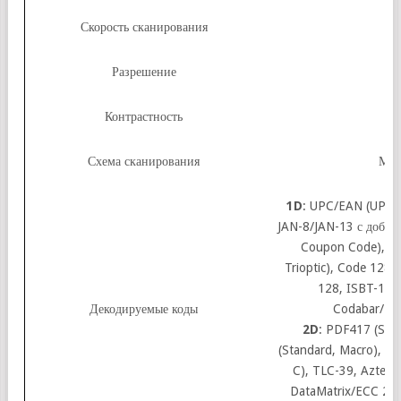
Скорость сканирования
2
Разрешение
Контрастность
Схема сканирования
Мно
1D
: UPC/EAN (UPC
JAN-8/JAN-13 с добав
Coupon Code), Cod
Trioptic), Code 128 
128, ISBT-128
Декодируемые коды
Codabar/NW
2D
: PDF417 (Sta
(Standard, Macro), C
C), TLC-39, Aztec (
DataMatrix/ECC 200