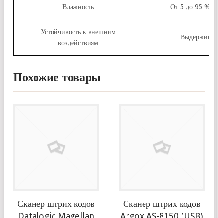
Влажность
От 5 до 95 % (п
Устойчивость к внешним
Выдерживает
воздействиям
Похожие товары
Сканер штрих кодов
Сканер штрих кодов
Datalogic Magellan
Argox AS-8150 (USB)