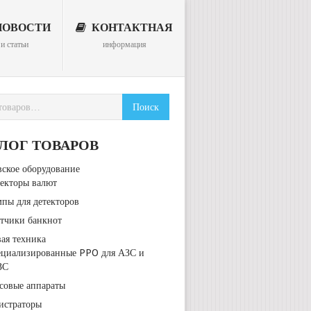
ОВОСТИ
КОНТАКТНАЯ
и статьи
информация
ЛОГ ТОВАРОВ
вское оборудование
екторы валют
пы для детекторов
тчики банкнот
вая техника
ециализированные PPO для АЗС и
ЗС
совые аппараты
истраторы