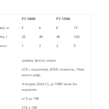
РТ-3060
РТ-1506
x), кг
3
6
6
15
n), г
20
40
40
100
чного
1
2
2
5
граммы; фунты; унции
LCD с подсветкой, 6/5/6 сегментов, 19мм
высота цифр
4 батареи (Size-C), до 1080 часов без
подсветки
от 0 до +40
210 x 190