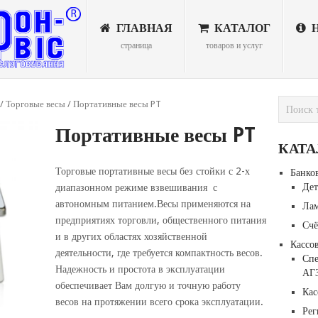
ГЛАВНАЯ
КАТАЛОГ
Н
страница
товаров и услуг
/
Торговые весы
/ Портативные весы PT
Портативные весы PT
КАТА
Торговые портативные весы без стойки с 2-х
Банко
Дет
диапазонном режиме взвешивания с
автономным питанием.Весы применяются на
Лам
предприятиях торговли, общественного питания
Счё
и в других областях хозяйственной
Кассо
деятельности, где требуется компактность весов.
Сп
Надежность и простота в эксплуатации
АГ
обеспечивает Вам долгую и точную работу
Кас
весов на протяжении всего срока эксплуатации.
Рег