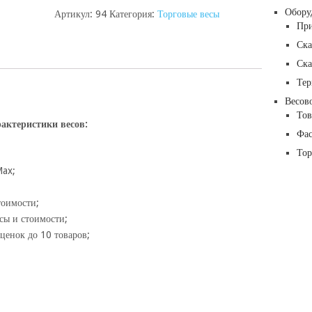
Обору
Артикул:
94
Категория:
Торговые весы
При
Ска
Ска
Тер
Весов
Тов
актеристики весов:
Фас
Тор
Max;
тоимости;
сы и стоимости;
ценок до 10 товаров;